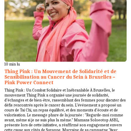
10 min lu
Thing Pink : Un Mouvement de Solidarité et de
Sensibilisation au Cancer du Sein à Bruxelles –
Pink Power Connect
Thing Pink : Un Combat Solidaire et Inébranlable À Bruxelles, le
mouvement Thing Pink a organisé une journée de solidarité,
d’échanges et de bien-être, rassemblant des femmes pour discuter des
défis rencontrés après le cancer du sein. L’événement a proposé un
cours de Tai Chi, un repas équilibré, et des moments d’écoute et de
valorisation. Le message phare de la journée : "Regarde-moi comme
avant, même si je ne suis plus la même." Mamans Soloeotop ASBL,
présente lors de cette initiative, a réaffirmé son engagement envers
cette cause aux côtés de Suzanne, Marraine de sa campagne "Avec