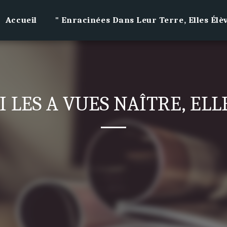
Accueil
" Enracinées Dans Leur Terre, Elles Élè
 LES A VUES NAÎTRE, ELL