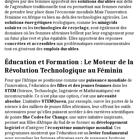
dirigées par des femmes apportent des
solutions durables
aux défis
de l'agriculture traditionnelle tout en permettant aux femmes rurales
de prendre leur place dans l'économie mondiale.Mais l’innovation
féminine en Afrique va bien au-delà des technologies agricoles. Les
solutions énergétiques
écologiques, comme les
minigrids
solaires
ou les
technologies de recyclage
, sont également des
domaines où les femmes africaines brillent par leur engagement pour
un futur plus vert et plus équitable. Elles apportent des réponses
concrètes et accessibles
aux problématiques environnementales
tout en générant des
emplois durables
.
Éducation et Formation : Le Moteur de la
Révolution Technologique au Féminin
Pour que l’Afrique se positionne comme une
puissance mondiale
de
l’innovation, l’éducation des
filles et des jeunes femmes
dans les
STEM
(Science, Technologie, Ingénierie et Mathématiques) est
incontournable. Ce n'est plus une option, c'est une
nécessité
absolue
. L'initiative
STEMQueen
, par exemple, ouvre les portes de la
science à des milliers de jeunes filles africaines, leur offrant les outils
nécessaires pour qu’elles puissent accéder à des carrières scientifiques
de pointe.
She Codes for Change
, une autre initiative inspirante,
permet aux filles d'Afrique du Sud de se former au
développement
logiciel
et d’intégrer l’
écosystème numérique mondial
. Ces
programmes montrent que l’éducation est un
levier fondamental
pour propulser les femmes africaines vers de nouveaux horizons