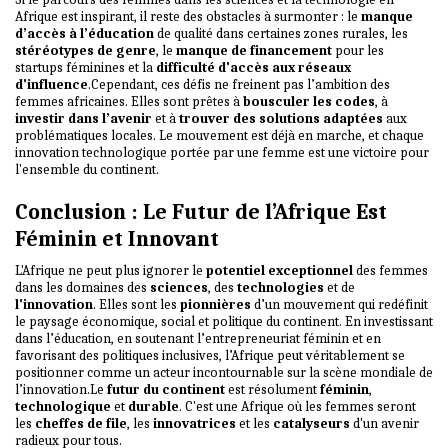
Afrique est inspirant, il reste des obstacles à surmonter : le
manque
d’accès à l’éducation
de qualité dans certaines zones rurales, les
stéréotypes de genre
, le
manque de financement
pour les
startups féminines et la
difficulté d'accès aux réseaux
d'influence
.Cependant, ces défis ne freinent pas l’ambition des
femmes africaines. Elles sont prêtes à
bousculer les codes
, à
investir dans l’avenir
et à
trouver des solutions adaptées
aux
problématiques locales. Le mouvement est déjà en marche, et chaque
innovation technologique portée par une femme est une victoire pour
l'ensemble du continent.
Conclusion : Le Futur de l’Afrique Est
Féminin et Innovant
L'Afrique ne peut plus ignorer le
potentiel exceptionnel
des femmes
dans les domaines des
sciences
, des
technologies
et de
l'innovation
. Elles sont les
pionnières
d’un mouvement qui redéfinit
le paysage économique, social et politique du continent. En investissant
dans l’éducation, en soutenant l’entrepreneuriat féminin et en
favorisant des politiques inclusives, l’Afrique peut véritablement se
positionner comme un acteur incontournable sur la scène mondiale de
l’innovation.Le
futur du continent
est résolument
féminin
,
technologique
et
durable
. C'est une Afrique où les femmes seront
les
cheffes de file
, les
innovatrices
et les
catalyseurs
d'un avenir
radieux pour tous.