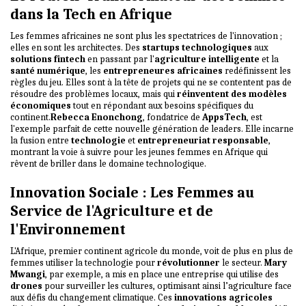
dans la Tech en Afrique
Les femmes africaines ne sont plus les spectatrices de l'innovation ;
elles en sont les architectes. Des
startups technologiques
aux
solutions fintech
en passant par l'
agriculture intelligente
et la
santé numérique
, les
entrepreneures africaines
redéfinissent les
règles du jeu. Elles sont à la tête de projets qui ne se contentent pas de
résoudre des problèmes locaux, mais qui
réinventent des modèles
économiques
tout en répondant aux besoins spécifiques du
continent.
Rebecca Enonchong
, fondatrice de
AppsTech
, est
l'exemple parfait de cette nouvelle génération de leaders. Elle incarne
la fusion entre
technologie
et
entrepreneuriat responsable
,
montrant la voie à suivre pour les jeunes femmes en Afrique qui
rêvent de briller dans le domaine technologique.
Innovation Sociale : Les Femmes au
Service de l'Agriculture et de
l'Environnement
L'Afrique, premier continent agricole du monde, voit de plus en plus de
femmes utiliser la technologie pour
révolutionner
le secteur.
Mary
Mwangi
, par exemple, a mis en place une entreprise qui utilise des
drones
pour surveiller les cultures, optimisant ainsi l’agriculture face
aux défis du changement climatique. Ces
innovations agricoles