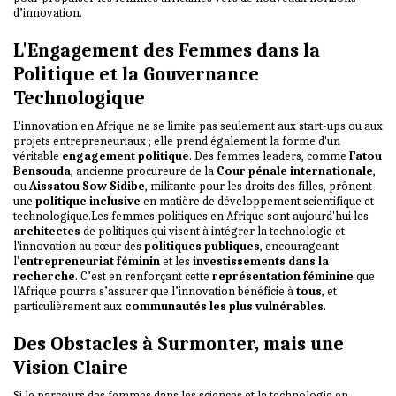
d’innovation.
L'Engagement des Femmes dans la
Politique et la Gouvernance
Technologique
L'innovation en Afrique ne se limite pas seulement aux start-ups ou aux
projets entrepreneuriaux ; elle prend également la forme d'un
véritable
engagement politique
. Des femmes leaders, comme
Fatou
Bensouda
, ancienne procureure de la
Cour pénale internationale
,
ou
Aissatou Sow Sidibe
, militante pour les droits des filles, prônent
une
politique inclusive
en matière de développement scientifique et
technologique.Les femmes politiques en Afrique sont aujourd'hui les
architectes
de politiques qui visent à intégrer la technologie et
l'innovation au cœur des
politiques publiques
, encourageant
l'
entrepreneuriat féminin
et les
investissements dans la
recherche
. C’est en renforçant cette
représentation féminine
que
l’Afrique pourra s’assurer que l’innovation bénéficie à
tous
, et
particulièrement aux
communautés les plus vulnérables
.
Des Obstacles à Surmonter, mais une
Vision Claire
Si le parcours des femmes dans les sciences et la technologie en