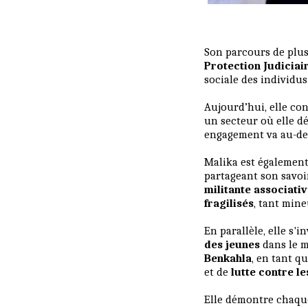
Son parcours de plu
Protection Judiciai
sociale des individus 
Aujourd’hui, elle co
un secteur où elle dé
engagement va au-del
Malika est égalemen
partageant son savoi
militante associati
fragilisés
, tant min
En parallèle, elle s'
des jeunes
dans le m
Benkahla
, en tant q
et de
lutte contre le
Elle démontre chaqu