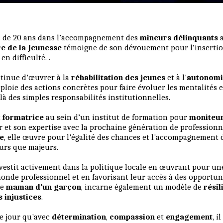
s de 20 ans dans l’accompagnement des
mineurs délinquants
a
re de la Jeunesse
témoigne de son dévouement pour l’insertion
en difficulté. .
ntinue d'œuvrer à la
réhabilitation des jeunes
et à l'
autonomi
ploie des actions concrètes pour faire évoluer les mentalités e
à des simples responsabilités institutionnelles.
t
formatrice
au sein d’un institut de formation pour
moniteu
r et son expertise avec la prochaine génération de professionne
ve
, elle œuvre pour l'égalité des chances et l'accompagnement
eurs que majeurs.
investit activement dans la politique locale en œuvrant pour u
onde professionnel et en favorisant leur accès à des opportuni
ue
maman d’un garçon
, incarne également un modèle de
résil
s injustices
.
e jour qu'avec
détermination
,
compassion
et
engagement
, i