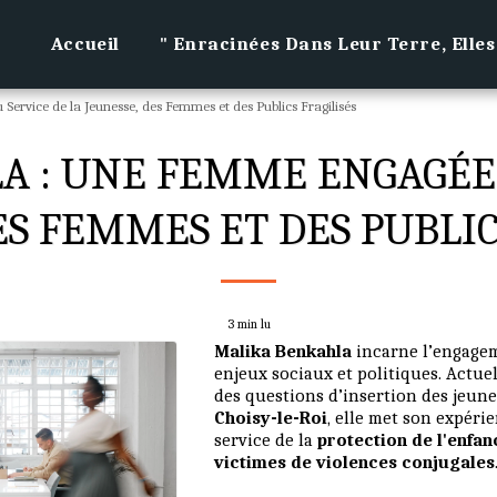
Accueil
" Enracinées Dans Leur Terre, Elles
rvice de la Jeunesse, des Femmes et des Publics Fragilisés
 : UNE FEMME ENGAGÉE 
ES FEMMES ET DES PUBLIC
3 min lu
Malika Benkahla
incarne l’engage
enjeux sociaux et politiques. Actu
des questions d’insertion des jeune
Choisy-le-Roi
, elle met son expéri
service de la
protection de l'enfan
victimes de violences conjugales