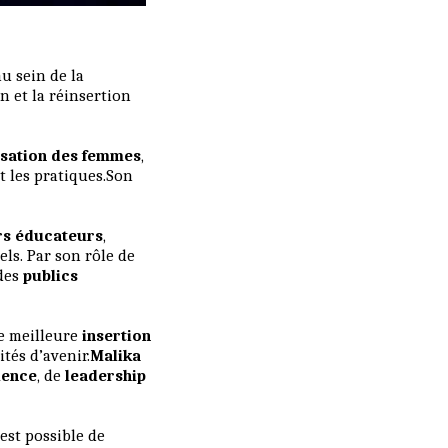
u sein de la
 et la réinsertion
sation des femmes
,
t les pratiques.Son
rs éducateurs
,
ls. Par son rôle de
 des
publics
ne meilleure
insertion
tés d’avenir.
Malika
ience
, de
leadership
l est possible de