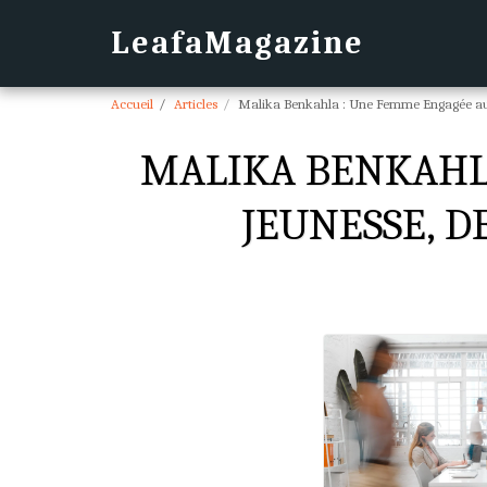
LeafaMagazine
Accueil
Articles
Malika Benkahla : Une Femme Engagée au Se
MALIKA BENKAHLA
JEUNESSE, D