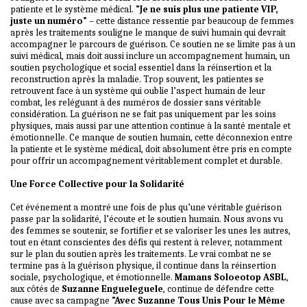
patiente et le système médical.
"Je ne suis plus une patiente VIP,
juste un numéro"
– cette distance ressentie par beaucoup de femmes
après les traitements souligne le manque de suivi humain qui devrait
accompagner le parcours de guérison. Ce soutien ne se limite pas à un
suivi médical, mais doit aussi inclure un accompagnement humain, un
soutien psychologique et social essentiel dans la réinsertion et la
reconstruction après la maladie. Trop souvent, les patientes se
retrouvent face à un système qui oublie l’aspect humain de leur
combat, les reléguant à des numéros de dossier sans véritable
considération. La guérison ne se fait pas uniquement par les soins
physiques, mais aussi par une attention continue à la santé mentale et
émotionnelle. Ce manque de soutien humain, cette déconnexion entre
la patiente et le système médical, doit absolument être pris en compte
pour offrir un accompagnement véritablement complet et durable.
Une Force Collective pour la Solidarité
Cet événement a montré une fois de plus qu’une véritable guérison
passe par la solidarité, l’écoute et le soutien humain. Nous avons vu
des femmes se soutenir, se fortifier et se valoriser les unes les autres,
tout en étant conscientes des défis qui restent à relever, notamment
sur le plan du soutien après les traitements. Le vrai combat ne se
termine pas à la guérison physique, il continue dans la réinsertion
sociale, psychologique, et émotionnelle.
Mamans Soloeotop ASBL
,
aux côtés de
Suzanne Engueleguele
, continue de défendre cette
cause avec sa campagne
"Avec Suzanne Tous Unis Pour le Même