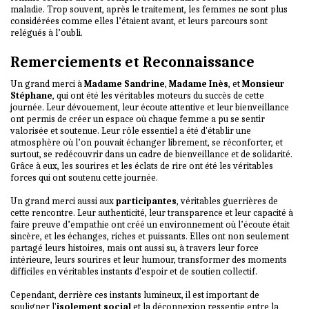
maladie. Trop souvent, après le traitement, les femmes ne sont plus
considérées comme elles l’étaient avant, et leurs parcours sont
relégués à l’oubli.
Remerciements et Reconnaissance
Un grand merci à
Madame Sandrine
,
Madame Inès
, et
Monsieur
Stéphane
, qui ont été les véritables moteurs du succès de cette
journée. Leur dévouement, leur écoute attentive et leur bienveillance
ont permis de créer un espace où chaque femme a pu se sentir
valorisée et soutenue. Leur rôle essentiel a été d'établir une
atmosphère où l’on pouvait échanger librement, se réconforter, et
surtout, se redécouvrir dans un cadre de bienveillance et de solidarité.
Grâce à eux, les sourires et les éclats de rire ont été les véritables
forces qui ont soutenu cette journée.
Un grand merci aussi aux
participantes
, véritables guerrières de
cette rencontre. Leur authenticité, leur transparence et leur capacité à
faire preuve d’empathie ont créé un environnement où l’écoute était
sincère, et les échanges, riches et puissants. Elles ont non seulement
partagé leurs histoires, mais ont aussi su, à travers leur force
intérieure, leurs sourires et leur humour, transformer des moments
difficiles en véritables instants d'espoir et de soutien collectif.
Cependant, derrière ces instants lumineux, il est important de
souligner l'
isolement social
et la déconnexion ressentie entre la