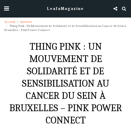
LeafaMagazine
Accueil
Articles
Thing Pink : Un Mouvement de Solidarité et de Sensibilisation au Cancer du Sein à
Bruxelles – Pink Power Connect
THING PINK : UN
MOUVEMENT DE
SOLIDARITÉ ET DE
SENSIBILISATION AU
CANCER DU SEIN À
BRUXELLES – PINK POWER
CONNECT