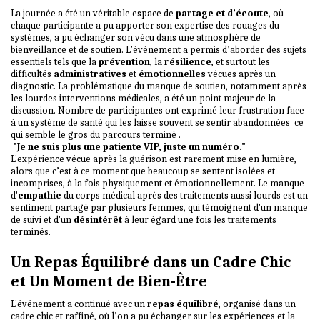
La journée a été un véritable espace de
partage et d’écoute
, où
chaque participante a pu apporter son expertise des rouages du
systèmes, a pu échanger son vécu dans une atmosphère de
bienveillance et de soutien. L’événement a permis d’aborder des sujets
essentiels tels que la
prévention
, la
résilience
, et surtout les
difficultés
administratives
et
émotionnelles
vécues après un
diagnostic. La problématique du manque de soutien, notamment après
les lourdes interventions médicales, a été un point majeur de la
discussion. Nombre de participantes ont exprimé leur frustration face
à un système de santé qui les laisse souvent se sentir abandonnées ce
qui semble le gros du parcours terminé .
"Je ne suis plus une patiente VIP, juste un numéro."
L'expérience vécue après la guérison est rarement mise en lumière,
alors que c’est à ce moment que beaucoup se sentent isolées et
incomprises, à la fois physiquement et émotionnellement. Le manque
d'
empathie
du corps médical après des traitements aussi lourds est un
sentiment partagé par plusieurs femmes, qui témoignent d'un manque
de suivi et d'un
désintérêt
à leur égard une fois les traitements
terminés.
Un Repas Équilibré dans un Cadre Chic
et Un Moment de Bien-Être
L'événement a continué avec un
repas équilibré
, organisé dans un
cadre chic et raffiné, où l’on a pu échanger sur les expériences et la